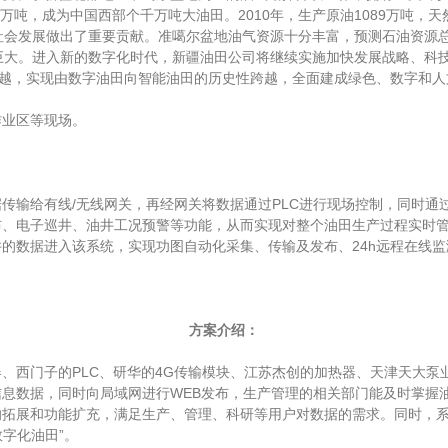
0万吨，成为中国西部个千万吨大油田。2010年，生产原油1089万吨，天
济社会发展做出了重要贡献。准噶尔盆地油气资源十分丰富，预测石油资源总
力巨大。进入新的数字化时代，新疆油田公司将继续实施加快发展战略、科技
跨越，实现由数字油田向智能油田的历史性跨越，全面建成绿色、数字和
业区等现场。
输给有线/无线网关，再经网关将数据通过PLC进行现场控制，同时通过
布、电子巡井、油井工况预警等功能，从而实现对整个油田生产过程实时
的数据进入该系统，实现功图自动化采集、传输及发布、24h远程在线
方案介绍：
门子的PLC、研华的4G传输模块、江苏杰创的加热器、天津天大泵业
息数据，同时向局域网进行WEB发布，生产管理的相关部门能及时掌握
的拓展和功能扩充，满足生产、管理、科研等用户对数据的需求。同时，
数字化油田”。