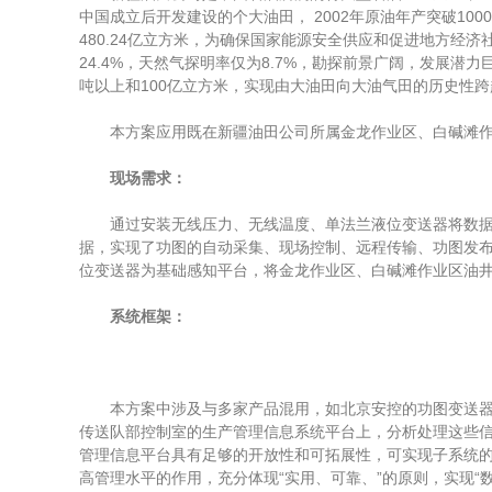
中国成立后开发建设的个大油田， 2002年原油年产突破100
480.24亿立方米，为确保国家能源安全供应和促进地方经
24.4%，天然气探明率仅为8.7%，勘探前景广阔，发展潜
吨以上和100亿立方米，实现由大油田向大油气田的历史性
本方案应用既在新疆油田公司所属金龙作业区、白碱滩作
现场需求：
通过安装无线压力、无线温度、单法兰液位变送器将数据传
据，实现了功图的自动采集、现场控制、远程传输、功图发
位变送器为基础感知平台，将金龙作业区、白碱滩作业区油井
系统框架：
本方案中涉及与多家产品混用，如北京安控的功图变送器、西
传送队部控制室的生产管理信息系统平台上，分析处理这些信
管理信息平台具有足够的开放性和可拓展性，可实现子系统
高管理水平的作用，充分体现“实用、可靠、”的原则，实现“