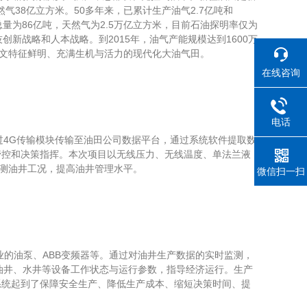
然气38亿立方米。50多年来，已累计生产油气2.7亿吨和
量为86亿吨，天然气为2.5万亿立方米，目前石油探明率仅为
创新战略和人本战略。到2015年，油气产能规模达到1600万
人文特征鲜明、充满生机与活力的现代化大油气田。
在线咨询
电话
4G传输模块传输至油田公司数据平台，通过系统软件提取数
管控和决策指挥。本次项目以无线压力、无线温度、单法兰液
监测油井工况，提高油井管理水平。
微信扫一扫
的油泵、ABB变频器等。通过对油井生产数据的实时监测，
油井、水井等设备工作状态与运行参数，指导经济运行。生产
系统起到了保障安全生产、降低生产成本、缩短决策时间、提