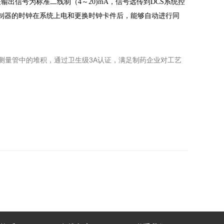
表输出信号为标准二线制（
4
～
20)mA
，信号远传到
DCS
系统控
制器的时钟在系统上电和更换时钟卡件后，能够自动进行同
测量管中的堆积，通过卫生级3A认证，满足制药企业对工艺