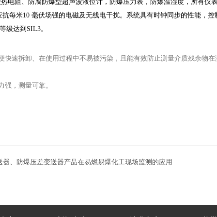
型热电阻、防腐防爆型超声波液位计，防爆压力表，防爆温湿度，所有仪
应抗每米
10
毫伏场强的电磁及无线电干扰。系统具有时钟同步的性能，控
等级达到
SIL3
。
便快速拆卸、在使用过程中不易被污染，且能有效防止测量介质残余物在
力强，测量可靠。
送器、防爆压差变送器产品在易燃易爆化工现场监测的应用