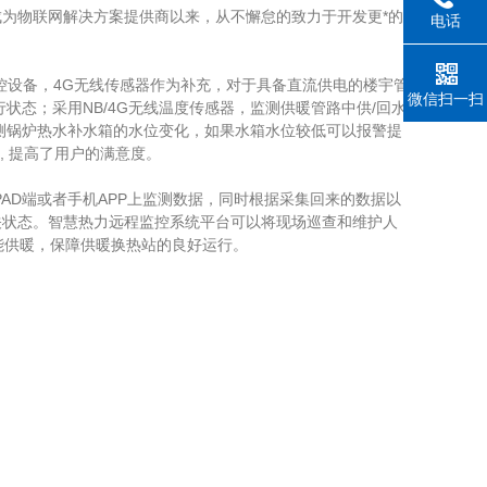
为物联网解决方案提供商以来，从不懈怠的致力于开发更*的
电话
设备，4G无线传感器作为补充，对于具备直流供电的楼宇管
微信扫一扫
态；采用NB/4G无线温度传感器，监测供暖管路中供/回水
监测锅炉热水补水箱的水位变化，如果水箱水位较低可以报警提
, 提高了用户的满意度。
D端或者手机APP上监测数据，同时根据采集回来的数据以
关状态。智慧热力远程监控系统平台可以将现场巡查和维护人
节能供暖，保障供暖换热站的良好运行。