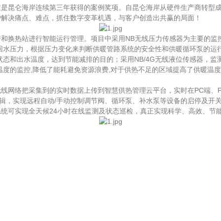
昆仑海岸连续第三年获得的案例奖项。自昆仑海岸从硬件生产商转型成
户解决痛点、难点，抓住数字变革机遇，与客户创造出共赢的局面！
换热站进行智能运行管理。项目中采用NB无线压力传感器为主要的监控
回水压力，根据压力变化来判断供暖管路系统的安全性和供暖循环泵的运行状
状态和出水温度，达到节能减排的目的；采用NB/4G无线液位传感器，
度的监控,降低了能耗避免资源浪费,对于供热不足的区域提高了供暖温度
络把采集到的实时数据上传到智慧供热管理云平台，实时在PC端、PA
逻辑，实现远程自动/手动控制调节阀、循环泵、补水泵等设备的启停及开
时，系统可实现全天候24小时在线监测及状态巡检，真正实现科学、高效、