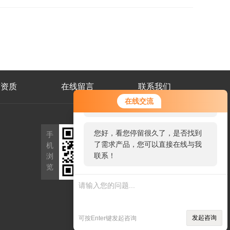
誉资质
在线留言
联系我们
您好！欢迎前来咨询，很高兴为您
在线交流
服务，请问您要咨询什么问题呢？
公
您好，看您停留很久了，是否找到
手
众
了需求产品，您可以直接在线与我
机
号
二
联系！
浏
维
览
码
发起咨询
可按Enter键发起咨询