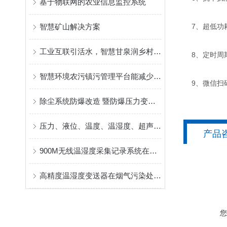
基于物联网的农业信息监控系统
智慧矿山解决方案
7、超低功
工业互联引活水，智慧甘泉润乡村 ——昆仑海岸以三大硬核科技筑牢云南农村供水生命线
8、定时周
智慧环境农污镇污管理平台能减少农村污染对生态环境的影响
9、微信扫
除尘系统防爆改造 暨防爆压力变送器、防爆温度变送器、防爆压差变送器产品在易燃易爆化工现场监测的应用
压力、液位、温度、温湿度、超声波、采集模块等产品在水源地+水厂现场监测的应用
产品
900M无线温湿度采集记录系统在药品库房中的应用
高精度温湿度变送器在烟气污染处理系统中的应用