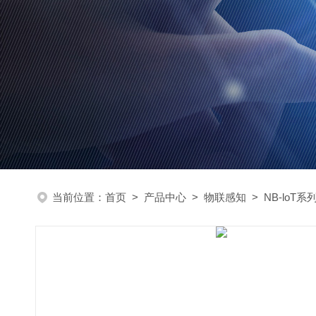
当前位置：
首页
>
产品中心
>
物联感知
>
NB-loT系