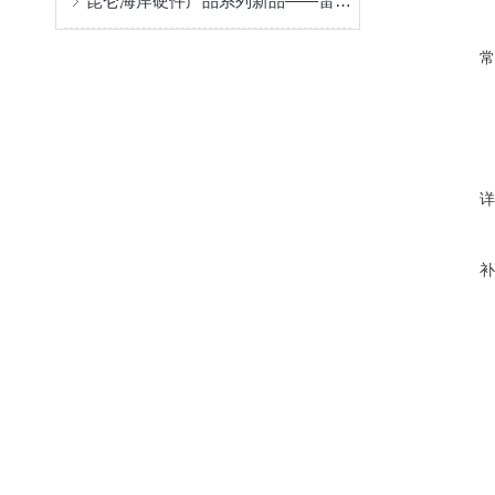
昆仑海岸硬件产品系列新品——雷达物位变送器