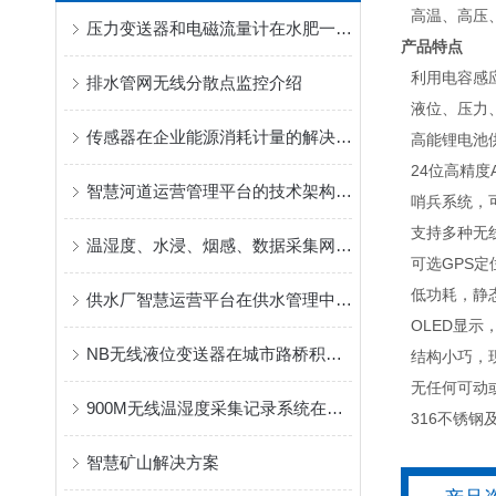
• 高温、高压
压力变送器和电磁流量计在水肥一体化行业的解决方案
产品特点
• 利用电容感
排水管网无线分散点监控介绍
• 液位、压力、
传感器在企业能源消耗计量的解决方案
• 高能锂电池
•
24
位高精度
智慧河道运营管理平台的技术架构与应用说明
• 哨兵系统，
• 支持多种无
温湿度、水浸、烟感、数据采集网关在城市多媒体公交电子站牌中的应用
• 可选
GPS
定
• 低功耗，静
供水厂智慧运营平台在供水管理中的作用
•
OLED
显示
NB无线液位变送器在城市路桥积水监测现场的解决方案
• 结构小巧，
• 无任何可动
900M无线温湿度采集记录系统在药品库房中的应用
•
316
不锈钢
智慧矿山解决方案