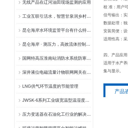
无线产品在辽河油田现场监测的应用
校 准：用户
信号输出：实
工业互联引活水，智慧甘泉润乡村 ——昆仑海岸以三大硬核科技筑牢云南农村供水生命线
数据处理：独
昆仑海岸水环境监管平台有什么特点呢
安装简便：设
适用性高：采用
昆仑海岸 · 测压力，高效流体控制，助力企业降本增效!
四、产品应用
国网特高压淮南站消防水系统防寒防冻专项整治解决方案
适用于水产养
集与显示。
深井液位电磁流量计物联网网关在水文地质勘探及城市供水现场监测的应用
LNG供气环节温度的节能管理
产品
JWSK-6系列工业级宽温型温湿度变送器简单说明
压力变送器在石油化工行业的解决方案